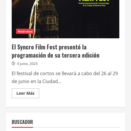
Festivales
El Syncro Film Fest presentó la
programación de su tercera edición
4 junio, 2025
El festival de cortos se llevará a cabo del 26 al 29
de junio en la Ciudad...
Leer
Leer Más
más
acerca
de
El
Syncro
Film
BUSCADOR
Fest
presentó
la