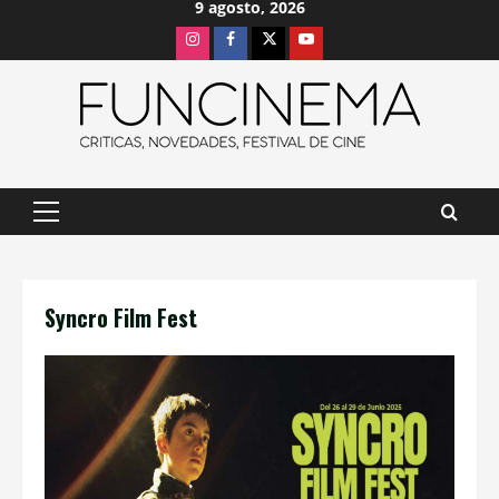
9 agosto, 2026
Saltar
Instagram
Facebook
X
Youtube
al
contenido
Menú
principal
Syncro Film Fest