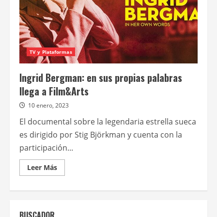
TV y Plataformas
Ingrid Bergman: en sus propias palabras
llega a Film&Arts
10 enero, 2023
El documental sobre la legendaria estrella sueca
es dirigido por Stig Björkman y cuenta con la
participación...
Leer
Leer Más
más
acerca
de
Ingrid
Bergman:
en
BUSCADOR
sus