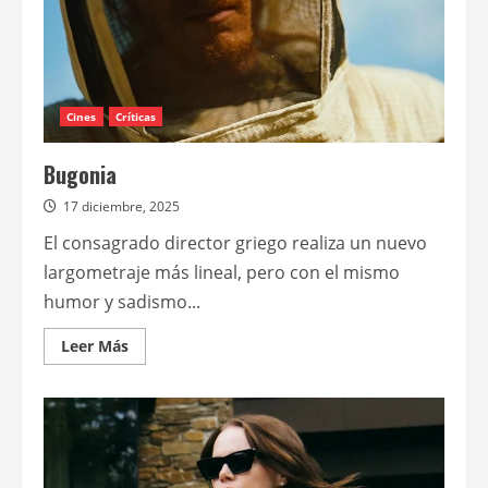
Cines
Críticas
Bugonia
17 diciembre, 2025
El consagrado director griego realiza un nuevo
largometraje más lineal, pero con el mismo
humor y sadismo...
Leer
Leer Más
más
acerca
de
Bugonia