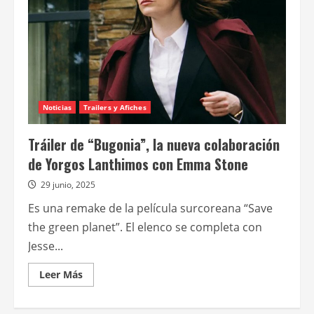
Noticias
Trailers y Afiches
Tráiler de “Bugonia”, la nueva colaboración
de Yorgos Lanthimos con Emma Stone
29 junio, 2025
Es una remake de la película surcoreana “Save
the green planet”. El elenco se completa con
Jesse...
Leer
Leer Más
más
acerca
de
Tráiler