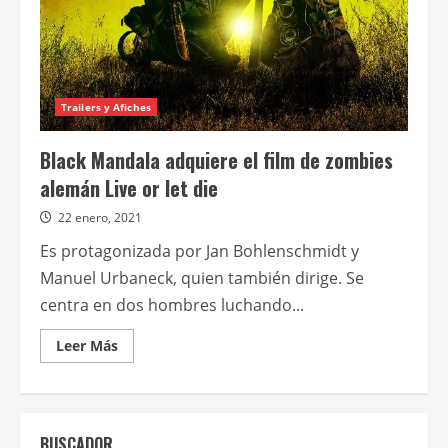
Trailers y Afiches
Black Mandala adquiere el film de zombies
alemán Live or let die
22 enero, 2021
Es protagonizada por Jan Bohlenschmidt y
Manuel Urbaneck, quien también dirige. Se
centra en dos hombres luchando...
Leer
Leer Más
más
acerca
de
Black
Mandala
adquiere
BUSCADOR
el