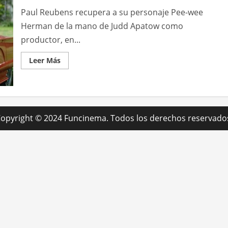
Paul Reubens recupera a su personaje Pee-wee
Herman de la mano de Judd Apatow como
productor, en...
Leer
Leer Más
más
acerca
de
Pee-
wee’s
big
holiday
opyright © 2024 Funcinema. Todos los derechos reservado