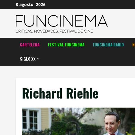
Saltar
8 agosto, 2026
al
contenido
CARTELERA
FESTIVAL FUNCINEMA
FUNCINEMA RADIO
N
SIGLO XX
Richard Riehle