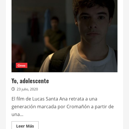
octubre
se
estrena
el
thriller
erótico
nacional
Amor
bandido
Cines
Yo, adolescente
23 julio, 2020
El film de Lucas Santa Ana retrata a una
generación marcada por Cromañón a partir de
una...
Leer
Leer Más