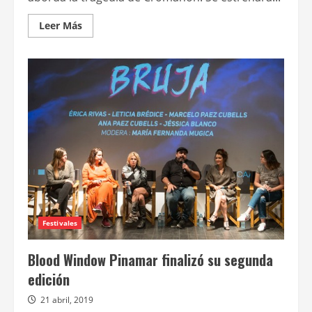
Leer
Leer Más
más
acerca
de
Anticipo
de
Yo,
adolescente,
nueva
película
de
Lucas
Santa
Ana
Festivales
Blood Window Pinamar finalizó su segunda
edición
21 abril, 2019