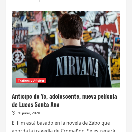
más
acerca
de
Yo,
adolescente
Trailers y Afiches
Anticipo de Yo, adolescente, nueva película
de Lucas Santa Ana
20 junio, 2020
El film está basado en la novela de Zabo que
aborda la tragedia de Cromañón. Se estrenará...