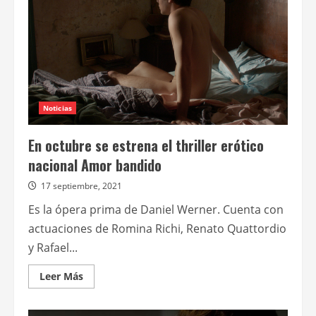
Noticias
En octubre se estrena el thriller erótico
nacional Amor bandido
17 septiembre, 2021
Es la ópera prima de Daniel Werner. Cuenta con
actuaciones de Romina Richi, Renato Quattordio
y Rafael...
Leer
Leer Más
más
acerca
de
En