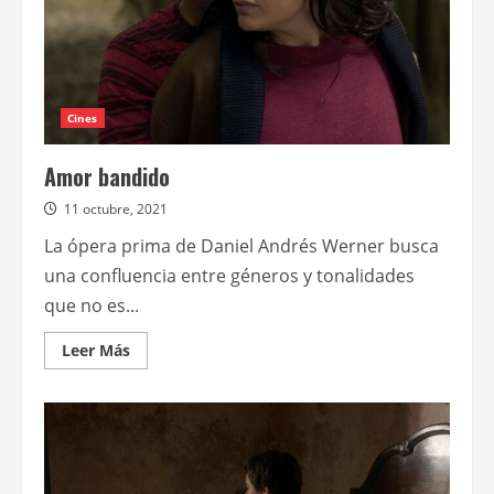
Cines
Amor bandido
11 octubre, 2021
La ópera prima de Daniel Andrés Werner busca
una confluencia entre géneros y tonalidades
que no es...
Leer
Leer Más
más
acerca
de
Amor
bandido