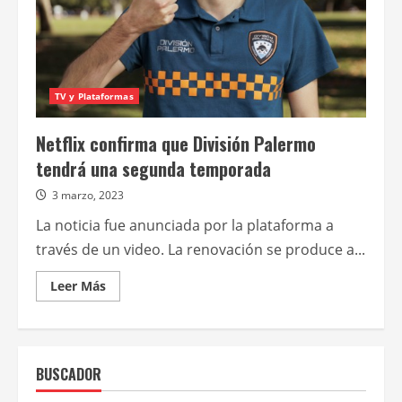
TV y Plataformas
Netflix confirma que División Palermo
tendrá una segunda temporada
3 marzo, 2023
La noticia fue anunciada por la plataforma a
través de un video. La renovación se produce a...
Leer
Leer Más
más
acerca
de
Netflix
confirma
que
BUSCADOR
División
Palermo
tendrá