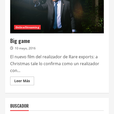
Online/Streaming
Big game
10 mayo, 2016
El nuevo film del realizador de Rare exports: a
Christmas tale lo confirma como un realizador
con...
Leer
Leer Más
más
acerca
de
Big
game
BUSCADOR