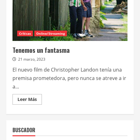
Críticas
Online/Streaming
Tenemos un fantasma
21 marzo, 2023
El nuevo film de Christopher Landon tenía una
premisa prometedora, pero nunca se atreve a ir
a...
Leer
Leer Más
más
acerca
de
Tenemos
un
fantasma
BUSCADOR