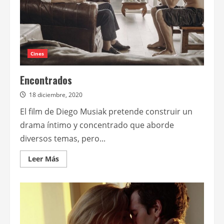
Cines
Encontrados
18 diciembre, 2020
El film de Diego Musiak pretende construir un
drama íntimo y concentrado que aborde
diversos temas, pero...
Leer
Leer Más
más
acerca
de
Encontrados