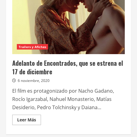
Trailers y Afiches
Adelanto de Encontrados, que se estrena el
17 de diciembre
6 noviembre, 2020
El film es protagonizado por Nacho Gadano,
Rocío Igarzabal, Nahuel Monasterio, Matías
Desiderio, Pedro Tolchinsky y Daiana...
Leer
Leer Más
más
acerca
de
Adelanto