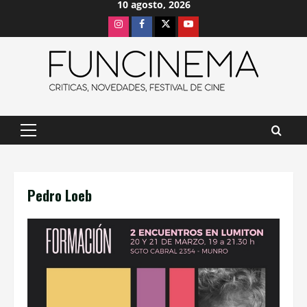
10 agosto, 2026
Saltar
Instagram
Facebook
X
Youtube
al
contenido
Menú
principal
Pedro Loeb