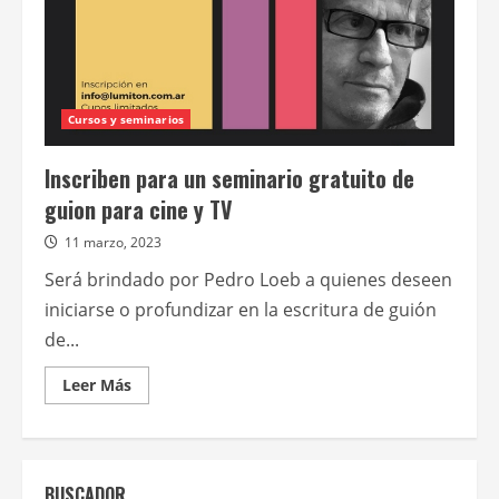
Cursos y seminarios
Inscriben para un seminario gratuito de
guion para cine y TV
11 marzo, 2023
Será brindado por Pedro Loeb a quienes deseen
iniciarse o profundizar en la escritura de guión
de...
Leer
Leer Más
más
acerca
de
Inscriben
para
un
BUSCADOR
seminario