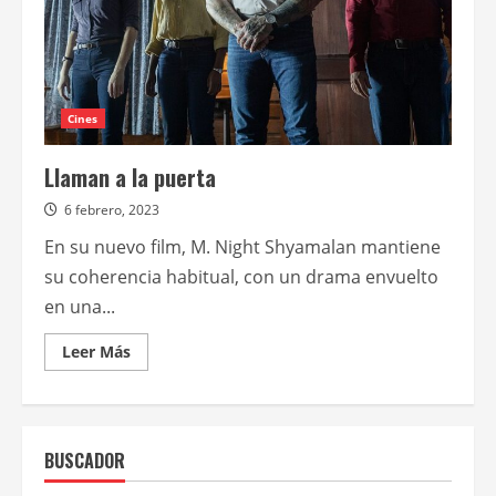
Cines
Llaman a la puerta
6 febrero, 2023
En su nuevo film, M. Night Shyamalan mantiene
su coherencia habitual, con un drama envuelto
en una...
Leer
Leer Más
más
acerca
de
Llaman
a
la
BUSCADOR
puerta