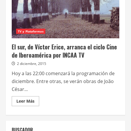
TV y Plataformas
El sur, de Víctor Erice, arranca el ciclo Cine
de Iberoamérica por INCAA TV
2 diciembre, 2015
Hoy a las 22:00 comenzará la programación de
diciembre. Entre otras, se verán obras de João
César...
Leer
Leer Más
más
acerca
de
El
sur,
de
BUSCADOR
Víctor