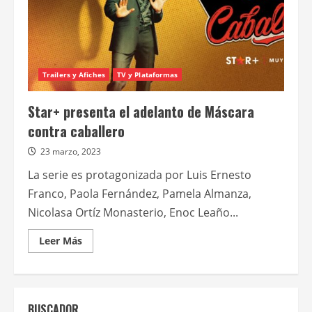
Trailers y Afiches
TV y Plataformas
Star+ presenta el adelanto de Máscara
contra caballero
23 marzo, 2023
La serie es protagonizada por Luis Ernesto
Franco, Paola Fernández, Pamela Almanza,
Nicolasa Ortíz Monasterio, Enoc Leaño...
Leer
Leer Más
más
acerca
de
Star+
presenta
el
BUSCADOR
adelanto