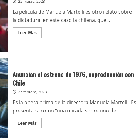
22 marzo, 2023
La película de Manuela Martelli es otro relato sobre
la dictadura, en este caso la chilena, que...
Leer
Leer Más
más
acerca
de
1976
Anuncian el estreno de 1976, coproducción con
Chile
25 febrero, 2023
Es la ópera prima de la directora Manuela Martelli. Es
presentada como “una mirada sobre uno de...
Leer
Leer Más
más
acerca
de