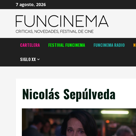
Saltar
7 agosto, 2026
al
contenido
CARTELERA
FESTIVAL FUNCINEMA
FUNCINEMA RADIO
N
SIGLO XX
Nicolás Sepúlveda