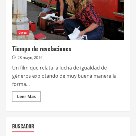
Cines
Tiempo de revelaciones
23 mayo, 2016
Un film que relata la lucha de igualdad de
géneros explotando de muy buena manera la
forma...
Leer
Leer Más
más
acerca
de
Tiempo
de
revelaciones
BUSCADOR