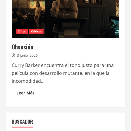
Cines
Críticas
Obsesión
3 junio, 2026
Curry Barker encuentra el tono justo para una
película con desarrollo mutante, en la que la
incomodidad,...
Leer
Leer Más
más
acerca
de
Obsesión
BUSCADOR