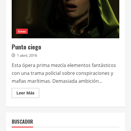
Cines
Punto ciego
1 abril, 2016
Esta ópera prima mezcla elementos fantásticos
con una trama policial sobre conspiraciones y
mafias marítimas. Demasiada ambición...
Leer
Leer Más
más
acerca
de
Punto
ciego
BUSCADOR