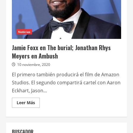
Noticias
Jamie Foxx en The burial; Jonathan Rhys
Meyers en Ambush
10 noviembre, 2020
El primero también producirá el film de Amazon
Studios. El segundo compartirá cartel con Aaron
Eckhart, Jason...
Leer
Leer Más
más
acerca
de
Jamie
Foxx
en
BUSCADOR
The