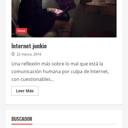
Cines
Internet junkie
22 marzo, 2016
Una reflexión más sobre lo mal que está la
comunicación humana por culpa de Internet,
con cuestionables...
Leer
Leer Más
más
acerca
de
Internet
junkie
BUSCADOR