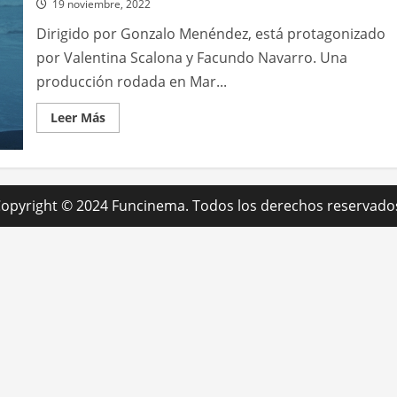
19 noviembre, 2022
Dirigido por Gonzalo Menéndez, está protagonizado
por Valentina Scalona y Facundo Navarro. Una
producción rodada en Mar...
Leer
Leer Más
más
acerca
de
La
banda
Invade
Kamchatka
opyright © 2024 Funcinema. Todos los derechos reservado
presentó
el
video
de
su
tema
Acompáñame
a
escapar