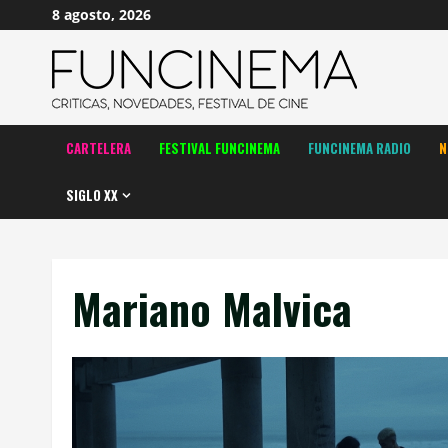
Saltar
8 agosto, 2026
al
contenido
CARTELERA
FESTIVAL FUNCINEMA
FUNCINEMA RADIO
N
SIGLO XX
Mariano Malvica