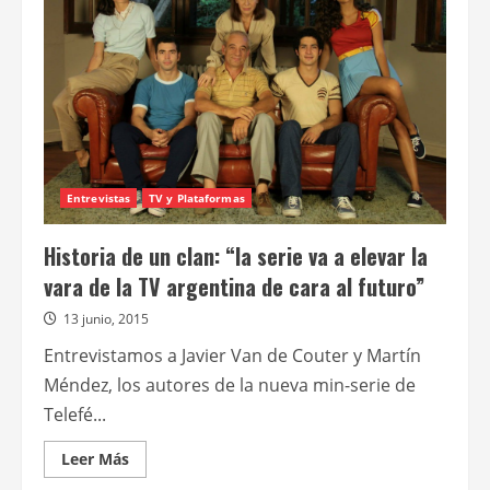
gana
una
mención
especial
en
los
Premios
Onda
Entrevistas
TV y Plataformas
Historia de un clan: “la serie va a elevar la
vara de la TV argentina de cara al futuro”
13 junio, 2015
Entrevistamos a Javier Van de Couter y Martín
Méndez, los autores de la nueva min-serie de
Telefé...
Leer
Leer Más
más
acerca