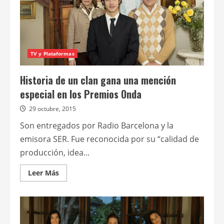
TV y Plataformas
Historia de un clan gana una mención
especial en los Premios Onda
29 octubre, 2015
Son entregados por Radio Barcelona y la
emisora SER. Fue reconocida por su “calidad de
producción, idea...
Leer
Leer Más
más
acerca
de
Historia
de
un
clan