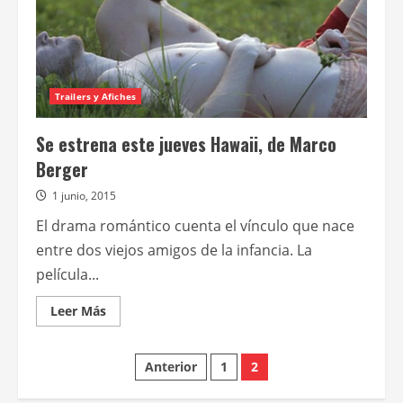
Trailers y Afiches
Se estrena este jueves Hawaii, de Marco
Berger
1 junio, 2015
El drama romántico cuenta el vínculo que nace
entre dos viejos amigos de la infancia. La
película...
Leer
Leer Más
más
acerca
de
Paginación
Se
Anterior
1
2
estrena
este
jueves