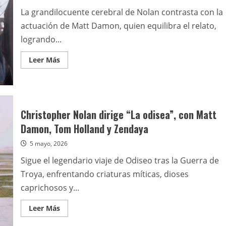
La grandilocuente cerebral de Nolan contrasta con la
actuación de Matt Damon, quien equilibra el relato,
logrando...
Leer
Leer Más
más
acerca
de
La
odisea
Christopher Nolan dirige “La odisea”, con Matt
Damon, Tom Holland y Zendaya
5 mayo, 2026
Sigue el legendario viaje de Odiseo tras la Guerra de
Troya, enfrentando criaturas míticas, dioses
caprichosos y...
Leer
Leer Más
más
acerca