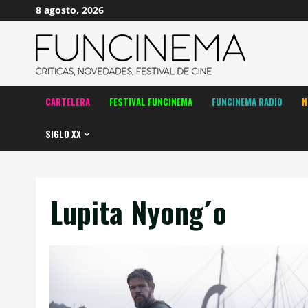
Saltar
8 agosto, 2026
al
contenido
CARTELERA
FESTIVAL FUNCINEMA
FUNCINEMA RADIO
N
SIGLO XX
Lupita Nyong´o