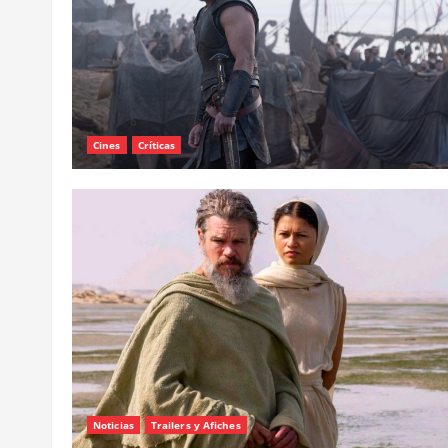
Cines
Críticas
Noticias
Trailers y Afiches