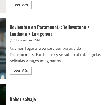
Leer
Leer Más
más
acerca
de
Lupita
Nyong
´o
Noviembre en Paramount+: Yellowstone +
se
une
Landman + La agencia
al
próximo
11 noviembre, 2024
film
de
Christopher
Además llegará la tercera temporada de
Nolan
Transformers: Earthspark y se suben al catálogo las
películas Amigos imaginarios...
Leer
Leer Más
más
acerca
de
Noviembre
en
Paramount+:
Yellowstone
+
Robot salvaje
Landman
+