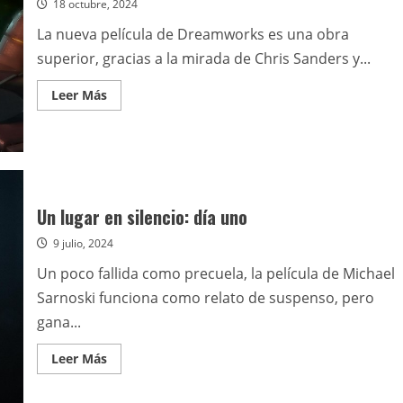
18 octubre, 2024
La
agencia
La nueva película de Dreamworks es una obra
superior, gracias a la mirada de Chris Sanders y...
Leer
Leer Más
más
acerca
de
Robot
salvaje
Un lugar en silencio: día uno
9 julio, 2024
Un poco fallida como precuela, la película de Michael
Sarnoski funciona como relato de suspenso, pero
gana...
Leer
Leer Más
más
acerca
de