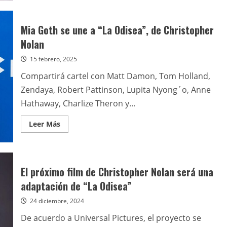
de
Christopher
Nolan
dirige
Mia Goth se une a “La Odisea”, de Christopher
“La
odisea”,
Nolan
con
Matt
15 febrero, 2025
Damon,
Tom
Holland
Compartirá cartel con Matt Damon, Tom Holland,
y
Zendaya
Zendaya, Robert Pattinson, Lupita Nyong´o, Anne
Hathaway, Charlize Theron y...
Leer
Leer Más
más
acerca
de
Mia
Goth
se
El próximo film de Christopher Nolan será una
une
a
adaptación de “La Odisea”
“La
Odisea”,
24 diciembre, 2024
de
Christopher
Nolan
De acuerdo a Universal Pictures, el proyecto se