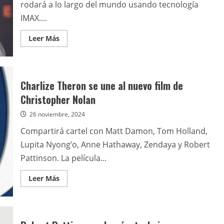
rodará a lo largo del mundo usando tecnología
IMAX....
Leer
Leer Más
más
acerca
de
El
próximo
film
Charlize Theron se une al nuevo film de
de
Christopher
Christopher Nolan
Nolan
será
26 noviembre, 2024
una
adaptación
de
Compartirá cartel con Matt Damon, Tom Holland,
“La
Odisea”
Lupita Nyong’o, Anne Hathaway, Zendaya y Robert
Pattinson. La película...
Leer
Leer Más
más
acerca
de
Charlize
Theron
se