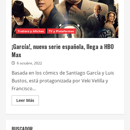
Trailers y Afiches
TV y Plataformas
¡García!, nueva serie española, llega a HBO
Max
6 octubre, 2022
Basada en los cómics de Santiago García y Luis
Bustos, está protagonizada por Veki Velilla y
Francisco...
Leer
Leer Más
más
acerca
de
¡García!,
nueva
serie
BUSCADOR
española,