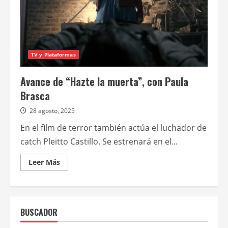
TV y Plataformas
Avance de “Hazte la muerta”, con Paula
Brasca
28 agosto, 2025
En el film de terror también actúa el luchador de
catch Pleitto Castillo. Se estrenará en el...
Leer
Leer Más
más
acerca
de
Avance
de
“Hazte
BUSCADOR
la
muerta”,
con