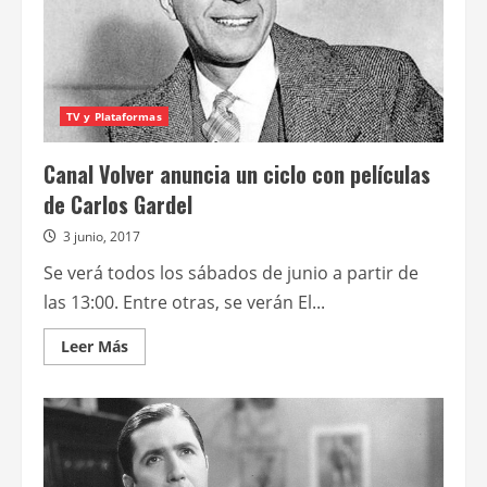
TV y Plataformas
Canal Volver anuncia un ciclo con películas
de Carlos Gardel
3 junio, 2017
Se verá todos los sábados de junio a partir de
las 13:00. Entre otras, se verán El...
Leer
Leer Más
más
acerca
de
Canal
Volver
anuncia
un
ciclo
con