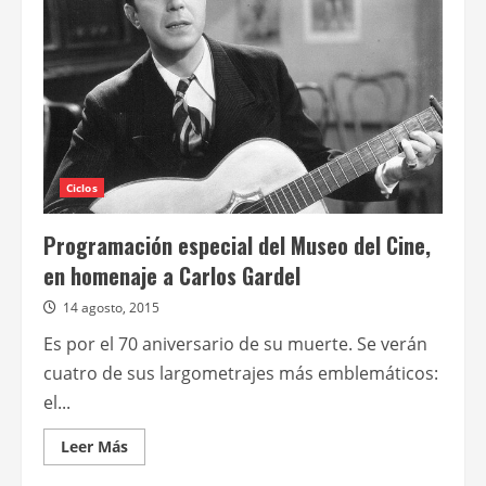
a
Carlos
Gardel
Ciclos
Programación especial del Museo del Cine,
en homenaje a Carlos Gardel
14 agosto, 2015
Es por el 70 aniversario de su muerte. Se verán
cuatro de sus largometrajes más emblemáticos:
el...
Leer
Leer Más
más
acerca