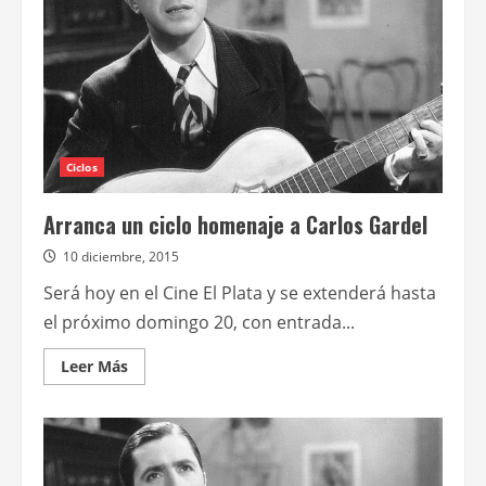
películas
de
Carlos
Gardel
Ciclos
Arranca un ciclo homenaje a Carlos Gardel
10 diciembre, 2015
Será hoy en el Cine El Plata y se extenderá hasta
el próximo domingo 20, con entrada...
Leer
Leer Más
más
acerca
de
Arranca
un
ciclo
homenaje