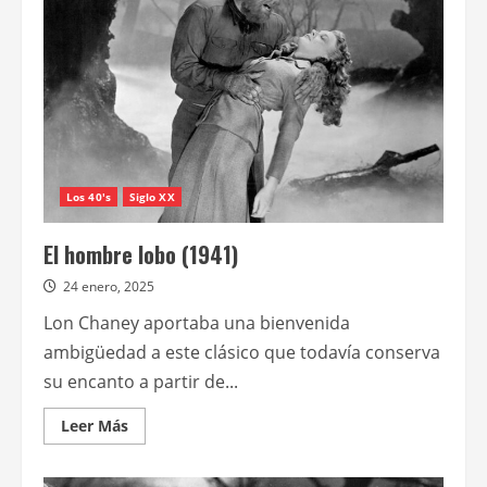
monstruos
de
la
Universal
en
el
ciclo
“Sueños
y
pesadillas”
Los 40's
Siglo XX
El hombre lobo (1941)
24 enero, 2025
Lon Chaney aportaba una bienvenida
ambigüedad a este clásico que todavía conserva
su encanto a partir de...
Leer
Leer Más
más
acerca
de
El