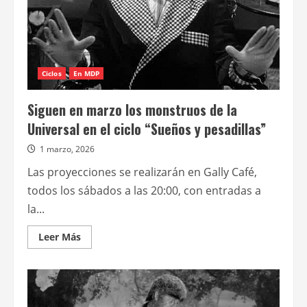
Ciclos
En MDP
Siguen en marzo los monstruos de la
Universal en el ciclo “Sueños y pesadillas”
1 marzo, 2026
Las proyecciones se realizarán en Gally Café,
todos los sábados a las 20:00, con entradas a
la...
Leer
Leer Más
más
acerca
de
Siguen
en
marzo
los