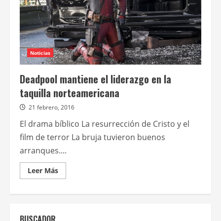
Noticias
Deadpool mantiene el liderazgo en la
taquilla norteamericana
21 febrero, 2016
El drama bíblico La resurrección de Cristo y el
film de terror La bruja tuvieron buenos
arranques....
Leer
Leer Más
más
acerca
de
Deadpool
mantiene
el
BUSCADOR
liderazgo