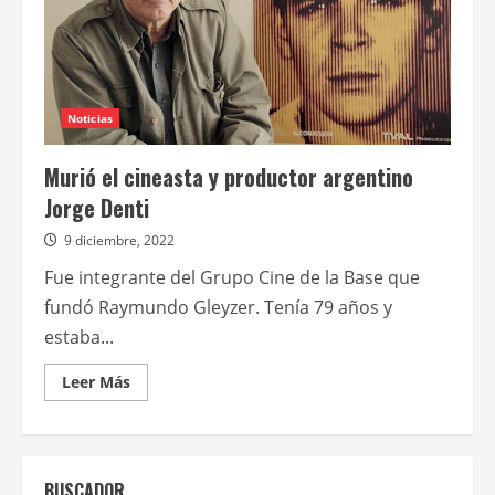
Noticias
Murió el cineasta y productor argentino
Jorge Denti
9 diciembre, 2022
Fue integrante del Grupo Cine de la Base que
fundó Raymundo Gleyzer. Tenía 79 años y
estaba...
Leer
Leer Más
más
acerca
de
Murió
el
cineasta
BUSCADOR
y