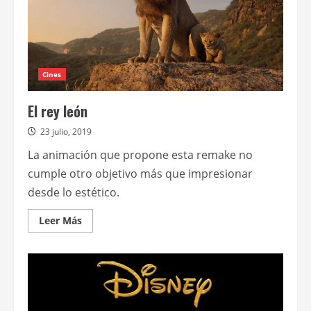
Cines
El rey león
23 julio, 2019
La animación que propone esta remake no
cumple otro objetivo más que impresionar
desde lo estético.
Leer
Leer Más
más
acerca
de
El
rey
león