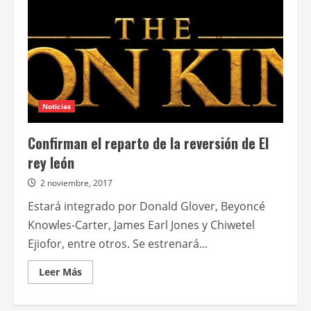
Noticias
Confirman el reparto de la reversión de El
rey león
2 noviembre, 2017
Estará integrado por Donald Glover, Beyoncé
Knowles-Carter, James Earl Jones y Chiwetel
Ejiofor, entre otros. Se estrenará...
Leer
Leer Más
más
acerca
de
Confirman