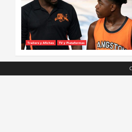
Trailers y Afiches
TV y Plataformas
C