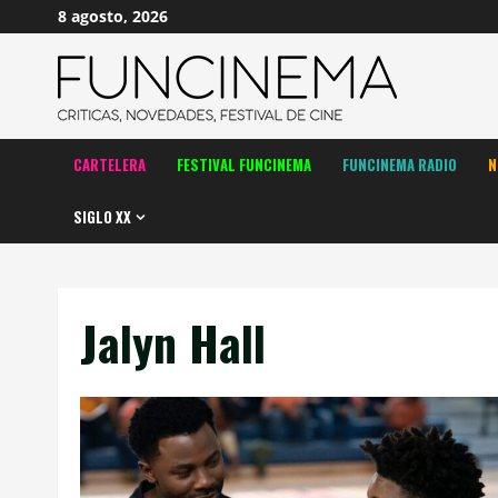
Saltar
8 agosto, 2026
al
contenido
CARTELERA
FESTIVAL FUNCINEMA
FUNCINEMA RADIO
N
SIGLO XX
Jalyn Hall