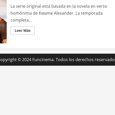
La serie original está basada en la novela en verso
homónima de Kwame Alexander. La temporada
completa...
Leer
Leer Más
más
acerca
de
Disney+
presentó
el
adelanto
de
opyright © 2024 Funcinema. Todos los derechos reservado
El
crossover