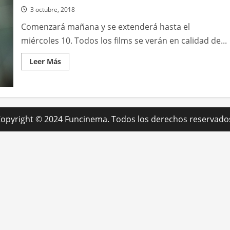
3 octubre, 2018
Comenzará mañana y se extenderá hasta el
miércoles 10. Todos los films se verán en calidad de...
Leer
Leer Más
más
acerca
de
Doce
producciones
se
verán
en
opyright © 2024 Funcinema. Todos los derechos reservado
el
5°
Festival
de
Cine
Polaco