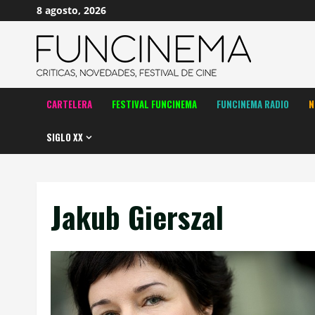
Saltar
8 agosto, 2026
al
contenido
CARTELERA
FESTIVAL FUNCINEMA
FUNCINEMA RADIO
N
SIGLO XX
Jakub Gierszal