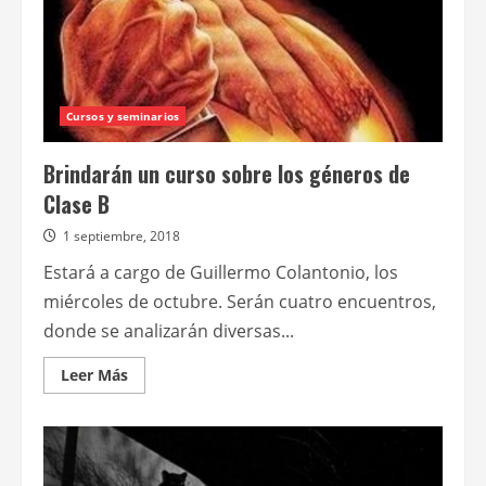
Cursos y seminarios
Brindarán un curso sobre los géneros de
Clase B
1 septiembre, 2018
Estará a cargo de Guillermo Colantonio, los
miércoles de octubre. Serán cuatro encuentros,
donde se analizarán diversas...
Leer
Leer Más
más
acerca
de
Brindarán
un
curso
sobre