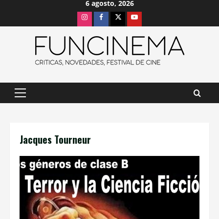
6 agosto, 2026
Saltar
Instagram
Facebook
X
Youtube
al
contenido
Menú
principal
Jacques Tourneur