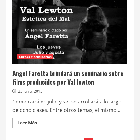
los
géneros
de
Clase
B
Cursos y seminarios
Angel Faretta brindará un seminario sobre
films producidos por Val lewton
23 junio, 2015
Comenzará en julio y se desarrollará a lo largo
de ocho clases. Entre otros temas, el mismo...
Leer
Leer Más
más
acerca
de
Angel