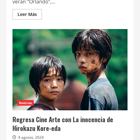
verán “Orlando”,...
Leer
Leer Más
más
acerca
de
El
ciclo
“Cine
debate”
sigue
en
marzo
con
nuevo
horario
Noticias
Regresa Cine Arte con La inocencia de
Hirokazu Kore-eda
4 agosto, 2024