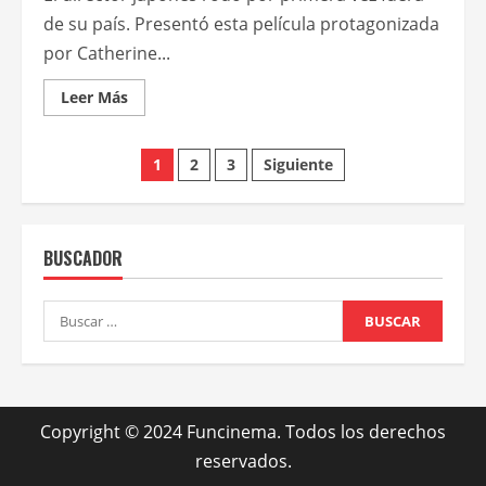
de su país. Presentó esta película protagonizada
por Catherine...
Leer
Leer Más
más
acerca
de
Paginación
VENECIA
1
2
3
Siguiente
2019:
aplausos
de
para
Hirokazu
Kore-
entradas
eda
BUSCADOR
y
La
verité
Buscar:
Copyright © 2024 Funcinema. Todos los derechos
reservados.