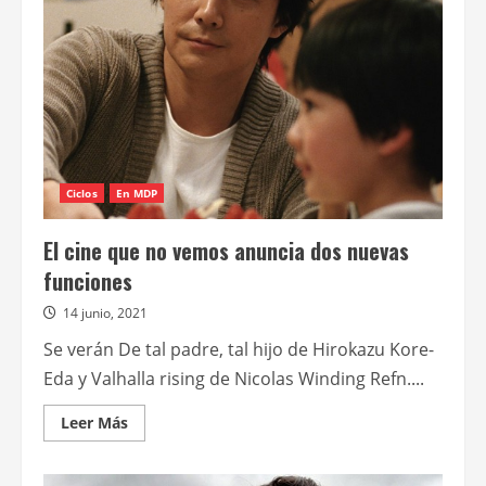
una
película
y
una
serie
para
Netflix
Ciclos
En MDP
El cine que no vemos anuncia dos nuevas
funciones
14 junio, 2021
Se verán De tal padre, tal hijo de Hirokazu Kore-
Eda y Valhalla rising de Nicolas Winding Refn....
Leer
Leer Más
más
acerca
de
El