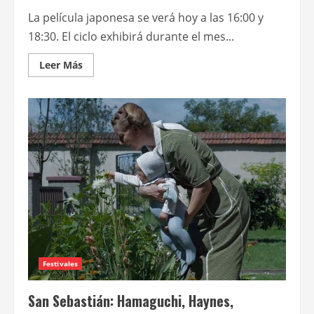
La película japonesa se verá hoy a las 16:00 y
18:30. El ciclo exhibirá durante el mes...
Leer
Leer Más
más
acerca
de
Regresa
Cine
Arte
con
La
inocencia
de
Hirokazu
Kore-
eda
Festivales
San Sebastián: Hamaguchi, Haynes,