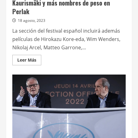
Kaurismäki y más nombres de peso en
Perlak
18 agosto, 2023
La sección del festival español incluirá además
películas de Hirokazu Kore-eda, Wim Wenders,
Nikolaj Arcel, Matteo Garrone,...
Leer
Leer Más
más
acerca
de
San
Sebastián:
Hamaguchi,
Haynes,
Kaurismäki
y
más
nombres
de
peso
en
Perlak