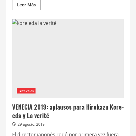
Leer
Leer Más
más
acerca
de
Programación
de
mayo
del
ciclo
El
cine
que
no
vemos
Festivales
VENECIA 2019: aplausos para Hirokazu Kore-
eda y La verité
29 agosto, 2019
El director japonés rodó por primera vez fuera