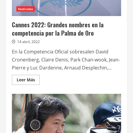
Festivales
Cannes 2022: Grandes nombres en la
competencia por la Palma de Oro
14 abril, 2022
En la Competencia Oficial sobresalen David
Cronenberg, Claire Denis, Park Chan-wook, Jean-
Pierre y Luc Dardenne, Arnaud Desplechin,...
Leer
Leer Más
más
acerca
de
Cannes
2022:
Grandes
nombres
en
la
competencia
por
la