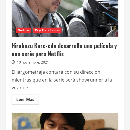
Palma
de
Oro
Noticias
TV y Plataformas
Hirokazu Kore-eda desarrolla una película y
una serie para Netflix
10 noviembre, 2021
El largometraje contará con su dirección,
mientras que en la serie será showrunner a la
vez que...
Leer
Leer Más
más
acerca
de
Hirokazu
Kore-
eda
desarrolla