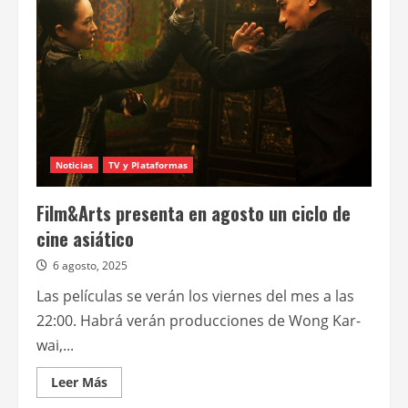
llegarán
a
Argentina
de
la
mano
de
MUBI
Noticias
TV y Plataformas
Film&Arts presenta en agosto un ciclo de
cine asiático
6 agosto, 2025
Las películas se verán los viernes del mes a las
22:00. Habrá verán producciones de Wong Kar-
wai,...
Leer
Leer Más
más
acerca