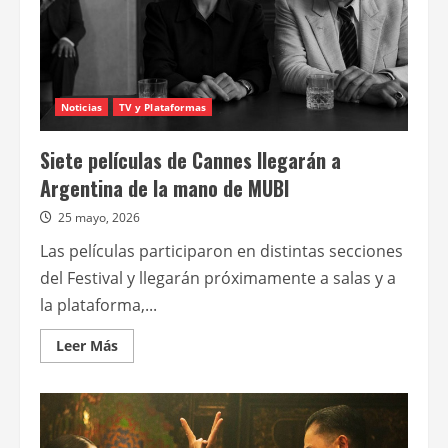
Noticias
TV y Plataformas
Siete películas de Cannes llegarán a
Argentina de la mano de MUBI
25 mayo, 2026
Las películas participaron en distintas secciones
del Festival y llegarán próximamente a salas y a
la plataforma,...
Leer
Leer Más
más
acerca
de
Siete
películas
de
Cannes