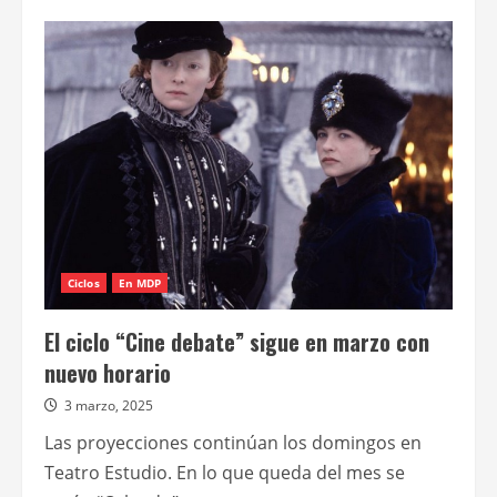
de
Film&Arts
presenta
en
agosto
un
ciclo
de
cine
asiático
Ciclos
En MDP
El ciclo “Cine debate” sigue en marzo con
nuevo horario
3 marzo, 2025
Las proyecciones continúan los domingos en
Teatro Estudio. En lo que queda del mes se