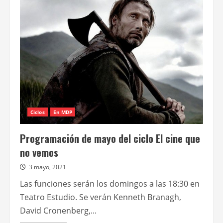
cine
que
no
vemos
anuncia
dos
nuevas
funciones
Ciclos
En MDP
Programación de mayo del ciclo El cine que
no vemos
3 mayo, 2021
Las funciones serán los domingos a las 18:30 en
Teatro Estudio. Se verán Kenneth Branagh,
David Cronenberg,...