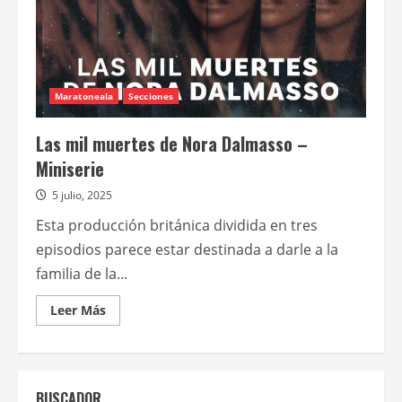
Maratoneala
Secciones
Las mil muertes de Nora Dalmasso –
Miniserie
5 julio, 2025
Esta producción británica dividida en tres
episodios parece estar destinada a darle a la
familia de la...
Leer
Leer Más
más
acerca
de
Las
mil
muertes
BUSCADOR
de