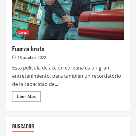
Cines
Fuerza bruta
18 octubre, 2022
Esta película de acción coreana es un gran
entretenimiento, para también un recordatorio
de la capacidad de...
Leer
Leer Más
más
acerca
de
Fuerza
bruta
BUSCADOR