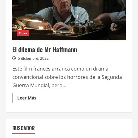
Cines
El dilema de Mr Haffmann
5 diciembre, 2022
Este film francés arranca como un drama
convencional sobre los horrores de la Segunda
Guerra Mundial, pero...
Leer
Leer Más
más
acerca
de
El
dilema
de
BUSCADOR
Mr
Haffmann