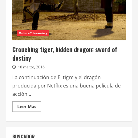
Online/Streaming
Crouching tiger, hidden dragon: sword of
destiny
16 marzo, 2016
La continuación de El tigre y el dragón
producida por Netflix es una buena película de
acción...
Leer
Leer Más
más
acerca
de
Crouching
tiger,
hidden
BUSCADOR
dragon: