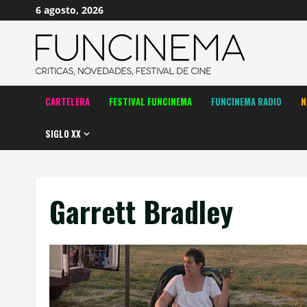
Saltar
6 agosto, 2026
al
contenido
CARTELERA
FESTIVAL FUNCINEMA
FUNCINEMA RADIO
N
SIGLO XX
Garrett Bradley