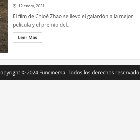
12 enero, 2021
El film de Chloé Zhao se llevó el galardón a la mejor
película y el premio del...
Leer
Leer Más
más
acerca
de
Nomadland
fue
la
gran
ganadora
opyright © 2024 Funcinema. Todos los derechos reservado
en
los
Premios
Gotham