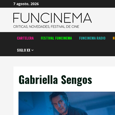
Saltar
7 agosto, 2026
al
contenido
CARTELERA
FESTIVAL FUNCINEMA
FUNCINEMA RADIO
N
SIGLO XX
Gabriella Sengos