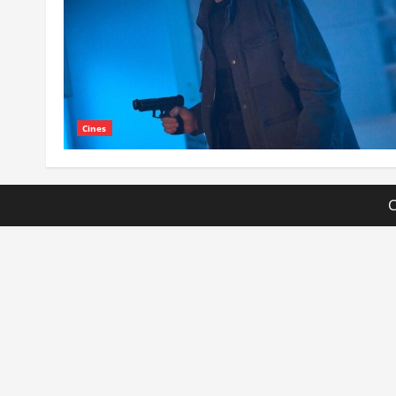
Cines
C