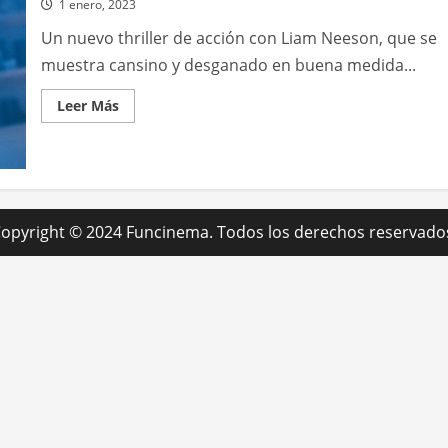
1 enero, 2023
Un nuevo thriller de acción con Liam Neeson, que se
muestra cansino y desganado en buena medida...
Leer
Leer Más
más
acerca
de
Agente
secreto
opyright © 2024 Funcinema. Todos los derechos reservado