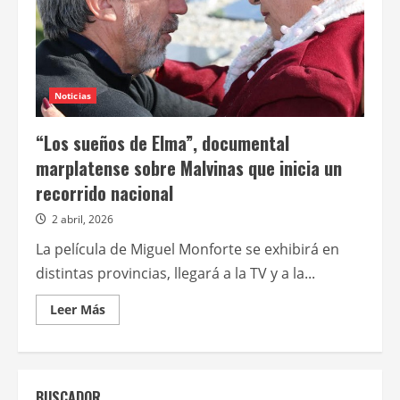
Noticias
“Los sueños de Elma”, documental
marplatense sobre Malvinas que inicia un
recorrido nacional
2 abril, 2026
La película de Miguel Monforte se exhibirá en
distintas provincias, llegará a la TV y a la...
Leer
Leer Más
más
acerca
de
“Los
sueños
de
BUSCADOR
Elma”,