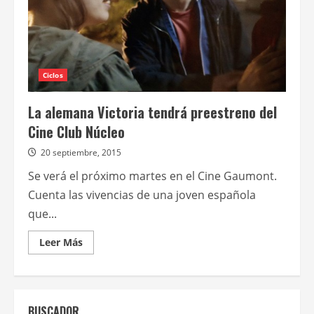
Ciclos
La alemana Victoria tendrá preestreno del
Cine Club Núcleo
20 septiembre, 2015
Se verá el próximo martes en el Cine Gaumont.
Cuenta las vivencias de una joven española
que...
Leer
Leer Más
más
acerca
de
La
alemana
Victoria
BUSCADOR
tendrá