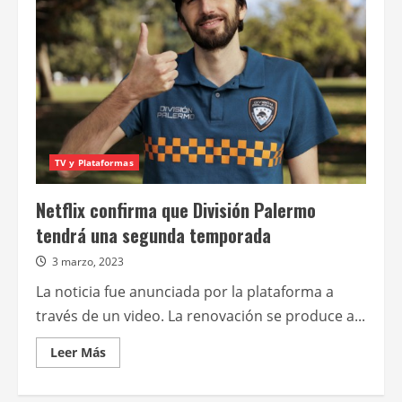
la
segunda
temporada
de
División
Palermo
TV y Plataformas
Netflix confirma que División Palermo
tendrá una segunda temporada
3 marzo, 2023
La noticia fue anunciada por la plataforma a
través de un video. La renovación se produce a...
Leer
Leer Más
más
acerca
de
Netflix