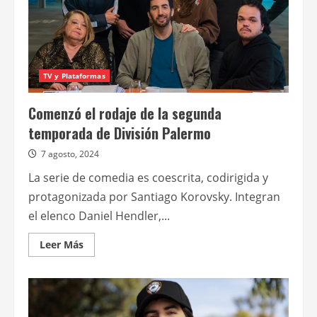
TV y Plataformas
Comenzó el rodaje de la segunda
temporada de División Palermo
7 agosto, 2024
La serie de comedia es coescrita, codirigida y
protagonizada por Santiago Korovsky. Integran
el elenco Daniel Hendler,...
Leer
Leer Más
más
acerca
de
Comenzó
el
rodaje
de