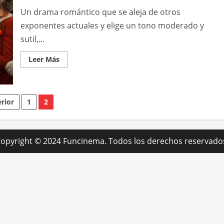
Un drama romántico que se aleja de otros
exponentes actuales y elige un tono moderado y
sutil,...
Leer
Leer Más
más
acerca
de
El
secreto
inación
de
rior
1
2
Adaline
radas
opyright © 2024 Funcinema. Todos los derechos reservado