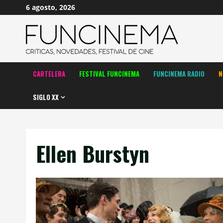
Saltar
6 agosto, 2026
al
contenido
CARTELERA
FESTIVAL FUNCINEMA
FUNCINEMA RADIO
N
SIGLO XX
Ellen Burstyn