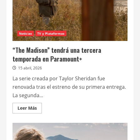
Noticias
TV y Plataformas
“The Madison” tendrá una tercera
temporada en Paramount+
15 abril, 2026
La serie creada por Taylor Sheridan fue
renovada tras el estreno de su primera entrega.
La segunda...
Leer
Leer Más
más
acerca
de
“The
Madison”
tendrá
una