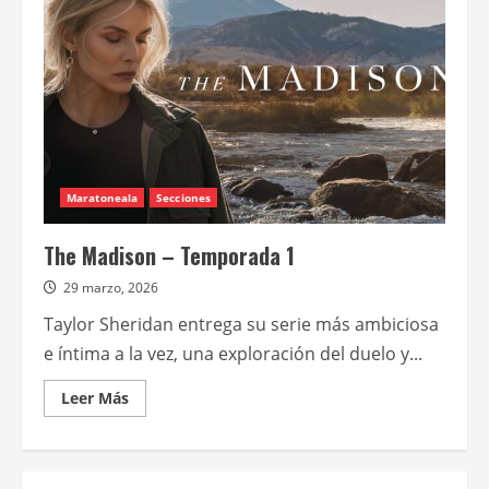
tercera
temporada
en
Paramount+
Maratoneala
Secciones
The Madison – Temporada 1
29 marzo, 2026
Taylor Sheridan entrega su serie más ambiciosa
e íntima a la vez, una exploración del duelo y...
Leer
Leer Más
más
acerca
de
The
Madison
–