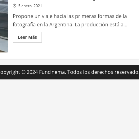
5 enero, 2021
Propone un viaje hacia las primeras formas de la
fotografía en la Argentina. La producción está a...
Leer
Leer Más
más
acerca
de
La
plataforma
Contar
estrena
la
opyright © 2024 Funcinema. Todos los derechos reservado
serie
documental
La
huella
en
la
imagen