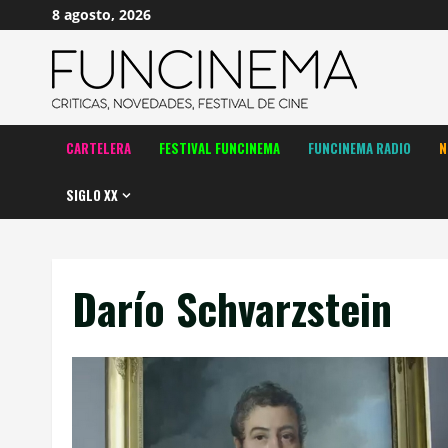
Saltar
8 agosto, 2026
al
contenido
CARTELERA
FESTIVAL FUNCINEMA
FUNCINEMA RADIO
N
SIGLO XX
Darío Schvarzstein