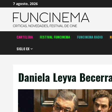
Saltar
7 agosto, 2026
al
contenido
CARTELERA
FESTIVAL FUNCINEMA
FUNCINEMA RADIO
N
SIGLO XX
Daniela Leyva Becerr