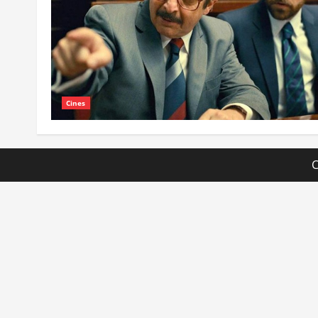
Cines
C