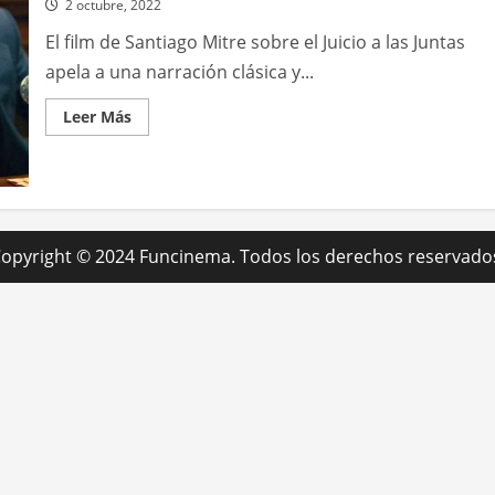
2 octubre, 2022
El film de Santiago Mitre sobre el Juicio a las Juntas
apela a una narración clásica y...
Leer
Leer Más
más
acerca
de
Argentina,
1985
opyright © 2024 Funcinema. Todos los derechos reservado