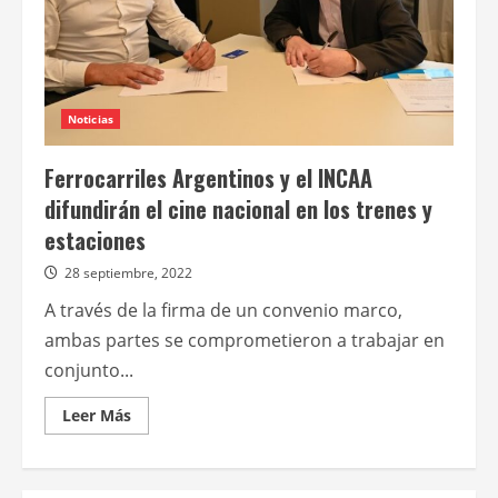
Noticias
Ferrocarriles Argentinos y el INCAA
difundirán el cine nacional en los trenes y
estaciones
28 septiembre, 2022
A través de la firma de un convenio marco,
ambas partes se comprometieron a trabajar en
conjunto...
Leer
Leer Más
más
acerca
de
Ferrocarriles
Argentinos