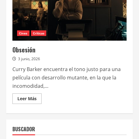
Cines
Críticas
Obsesión
3 junio, 2026
Curry Barker encuentra el tono justo para una
película con desarrollo mutante, en la que la
incomodidad,...
Leer
Leer Más
más
acerca
de
Obsesión
BUSCADOR